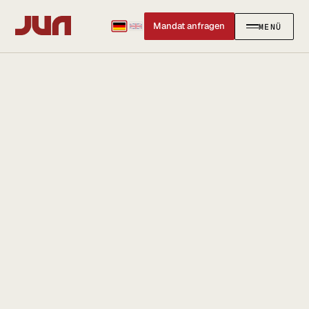
Mandat anfragen
MENÜ
SCHLIESSEN
KANZLEI
Team
Kontakt
Ersteinschätzung buchen
Karriere
Standort & Anfahrt