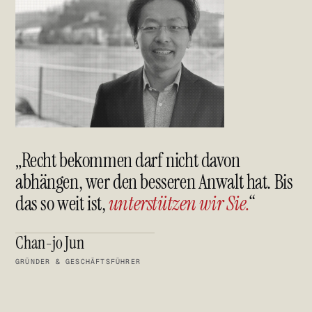
Markenrecht & Gewerblicher Rechtsschutz
LinkedIn
Wettbewerbsrecht & eCommerce
Handels-, Gesellschafts- & Erbrecht
YouTube
Arbeitsrecht
Instagram
Facebook
„Recht bekommen darf nicht davon
abhängen, wer den besseren Anwalt hat. Bis
das so weit ist,
unterstützen wir Sie.
“
Chan-jo Jun
GRÜNDER & GESCHÄFTSFÜHRER