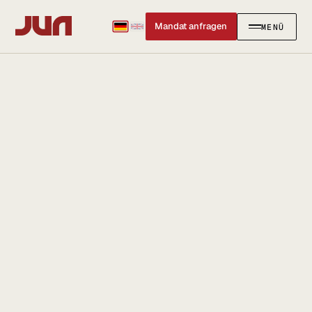
Mandat anfragen
MENÜ
SCHLIESSEN
✕
KANZLEI
Team
Kontakt
Ersteinschätzung buchen
Karriere
Standort & Anfahrt