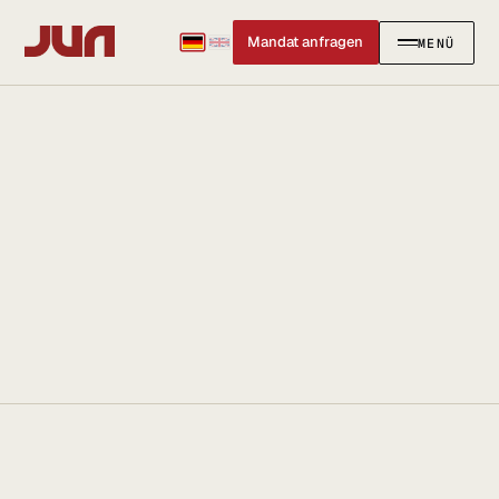
Mandat anfragen
MENÜ
SCHLIESSEN
✕
KANZLEI
Team
Kontakt
Ersteinschätzung buchen
Karriere
Standort & Anfahrt