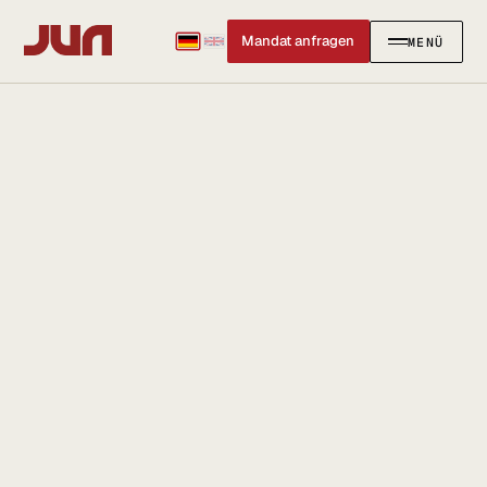
Mandat anfragen
MENÜ
SCHLIESSEN
✕
KANZLEI
Team
Kontakt
Ersteinschätzung buchen
Karriere
Standort & Anfahrt