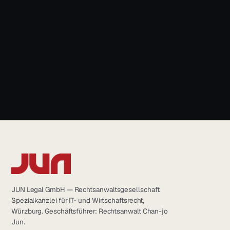
News & Blog
+49 931 6639232
info@jun.legal
JUN Legal GmbH — Rechtsanwaltsgesellschaft.
Spezialkanzlei für IT- und Wirtschaftsrecht,
Würzburg. Geschäftsführer: Rechtsanwalt Chan-jo
Jun.