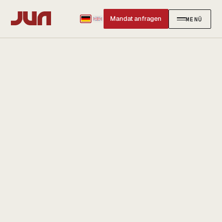
Mandat anfragen
MENÜ
SCHLIESSEN
✕
KANZLEI
Team
Kontakt
Ersteinschätzung buchen
Karriere
Standort & Anfahrt