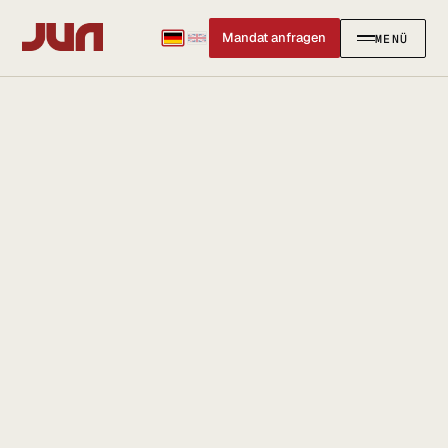
Mandat anfragen
MENÜ
SCHLIESSEN
✕
JUN LEGAL GMBH
/
KOMPETENZEN
/
ARBEITSRECHT
KANZLEI
Arbeitsverhältnisses.
Team
Kontakt
Ersteinschätzung buchen
Karriere
Standort & Anfahrt