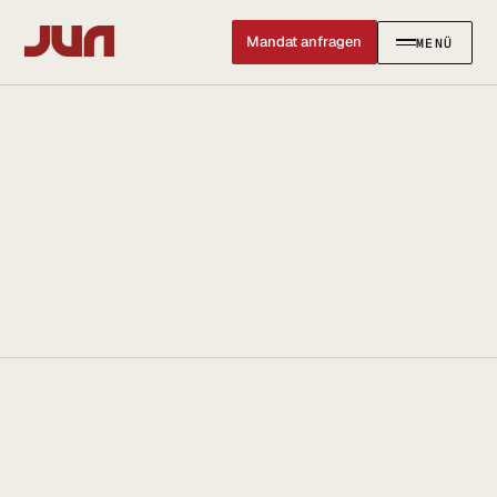
Mandat anfragen
MENÜ
SCHLIESSEN ✕
KANZLEI
Team
Kontakt
Ersteinschätzung buchen
Karriere
Standort & Anfahrt