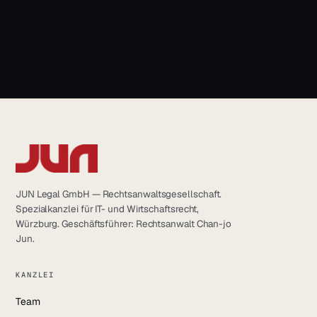
LinkedIn
info@jun.legal
YouTube
Instagram
Facebook
JUN Legal GmbH — Rechtsanwaltsgesellschaft.
Spezialkanzlei für IT- und Wirtschaftsrecht,
Würzburg. Geschäftsführer: Rechtsanwalt Chan-jo
Jun.
KANZLEI
Team