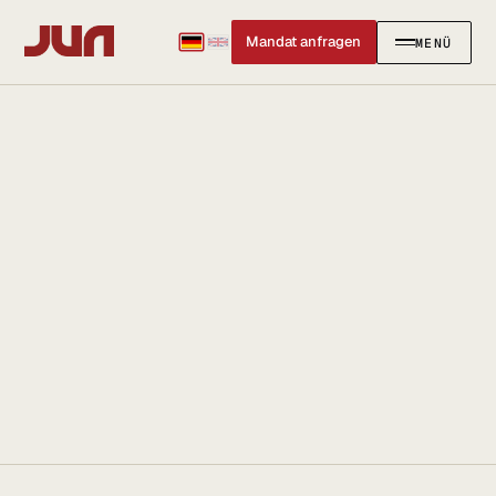
Mandat anfragen
MENÜ
SCHLIESSEN
✕
KANZLEI
Team
Kontakt
Ersteinschätzung buchen
Karriere
Standort & Anfahrt