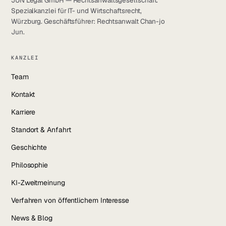
JUN Legal GmbH — Rechtsanwaltsgesellschaft.
LinkedIn
Spezialkanzlei für IT- und Wirtschaftsrecht,
Würzburg. Geschäftsführer: Rechtsanwalt Chan-jo
YouTube
Jun.
Instagram
KANZLEI
Facebook
Team
Kontakt
Karriere
Standort & Anfahrt
Geschichte
Philosophie
KI-Zweitmeinung
Verfahren von öffentlichem Interesse
News & Blog