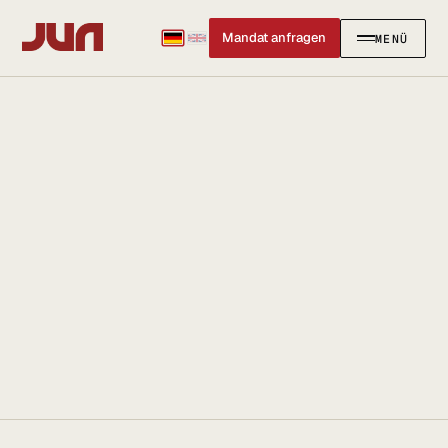
Mandat anfragen
MENÜ
SCHLIESSEN
✕
KANZLEI
Team
Kontakt
Ersteinschätzung buchen
Karriere
Standort & Anfahrt