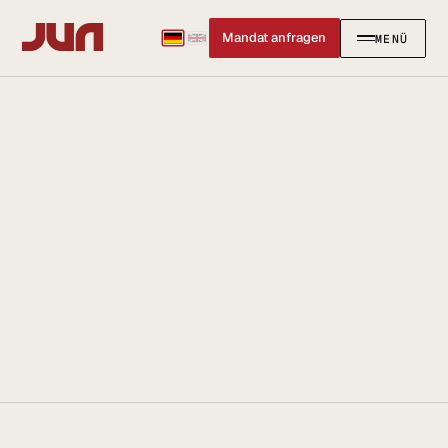
Mandat anfragen
MENÜ
SCHLIESSEN
✕
KANZLEI
Team
Kontakt
Ersteinschätzung buchen
Karriere
Standort & Anfahrt