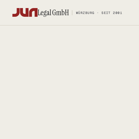
Legal GmbH
WÜRZBURG · SEIT 2001
Legal GmbH
WÜRZBURG · SEIT 2001
KANZLEI
KOMPETENZ
Team
FOSS-Comp
Kontakt
Social Med
Ersteinschätzung buchen
Urheberrec
Karriere
IT-Vertrags