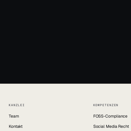
News & Blog
+49 931 66392
info@jun.lega
KANZLEI
KOMPETENZEN
Team
FOSS-Compliance
Kontakt
Social Media Recht