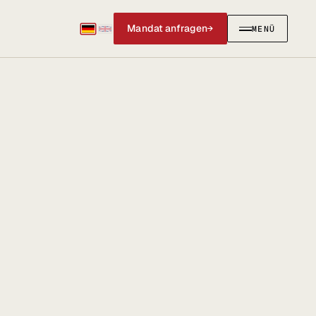
Mandat anfragen
→
MENÜ
SCHLIESSEN
✕
IERUNGEN
AKTUELLES & SOCIAL
Social Media
News & Blog
@anwalt_jun auf X
LinkedIn