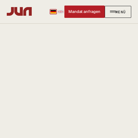
Mandat anfragen
MENÜ
SCHLIESSEN
✕
KANZLEI
Team
Kontakt
Ersteinschätzung buchen
Karriere
Standort & Anfahrt