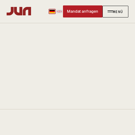
Mandat anfragen
MENÜ
SCHLIESSEN
✕
KANZLEI
Team
Kontakt
Ersteinschätzung buchen
Karriere
Standort & Anfahrt