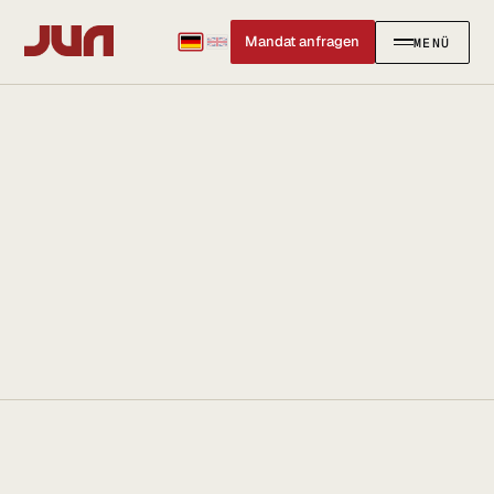
Mandat anfragen
MENÜ
SCHLIESSEN
✕
KANZLEI
Team
Kontakt
Ersteinschätzung buchen
Karriere
Standort & Anfahrt