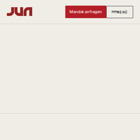
Mandat anfragen
MENÜ
SCHLIESSEN ✕
KANZLEI
Team
Kontakt
Ersteinschätzung buchen
Karriere
Standort & Anfahrt