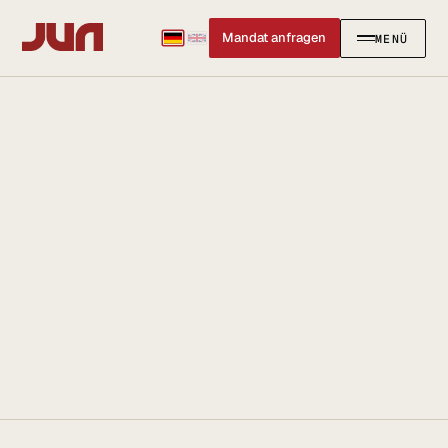
Mandat anfragen
MENÜ
SCHLIESSEN
✕
KANZLEI
Team
Kontakt
Ersteinschätzung buchen
Karriere
Standort & Anfahrt