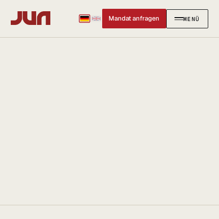
Mandat anfragen
MENÜ
SCHLIESSEN
✕
KANZLEI
Team
Kontakt
Ersteinschätzung buchen
Karriere
Standort & Anfahrt