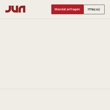
Mandat anfragen
MENÜ
SCHLIESSEN ✕
KANZLEI
Team
Kontakt
Ersteinschätzung buchen
Karriere
Standort & Anfahrt