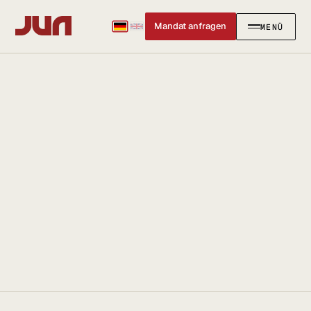
Mandat anfragen
MENÜ
SCHLIESSEN
✕
KANZLEI
Team
Kontakt
Ersteinschätzung buchen
Karriere
Standort & Anfahrt