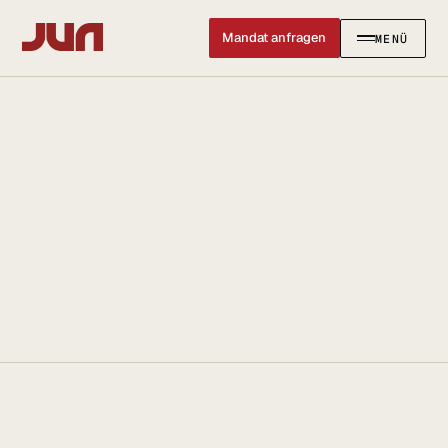
Mandat anfragen
MENÜ
SCHLIESSEN ✕
KANZLEI
Team
Kontakt
Ersteinschätzung buchen
Karriere
Standort & Anfahrt