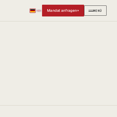
Mandat anfragen
→
MENÜ
SCHLIESSEN
✕
IERUNGEN
AKTUELLES & SOCIAL
Social Media
News & Blog
@anwalt_jun auf X
LinkedIn