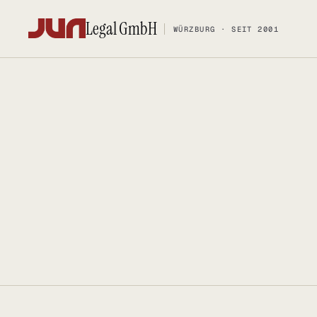
Legal GmbH
WÜRZBURG · SEIT 2001
Legal GmbH
WÜRZBURG · SEIT 2001
KANZLEI
KOMPETENZ
Team
FOSS-Comp
Kontakt
Social Med
Ersteinschätzung buchen
Urheberrec
Karriere
IT-Vertrags