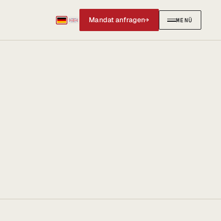
Mandat anfragen
→
MENÜ
SCHLIESSEN
✕
IERUNGEN
AKTUELLES & SOCIAL
Social Media
News & Blog
@anwalt_jun auf X
LinkedIn