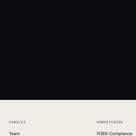
News & Blog
+49 931 66392
info@jun.lega
KANZLEI
KOMPETENZEN
Team
FOSS-Compliance