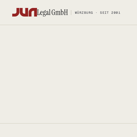
Legal GmbH
WÜRZBURG · SEIT 2001
Legal GmbH
WÜRZBURG · SEIT 2001
KANZLEI
KOMPETENZ
Team
FOSS-Comp
Kontakt
Social Med
Ersteinschätzung buchen
Urheberrec
Karriere
IT-Vertrags