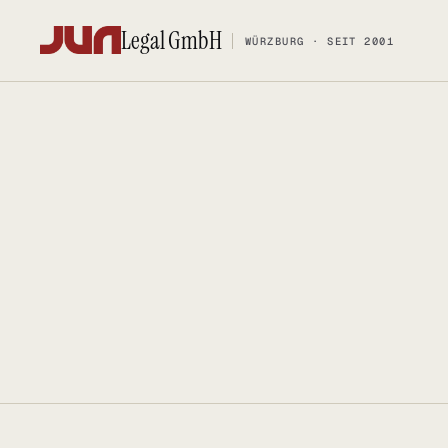
Legal GmbH
WÜRZBURG · SEIT 2001
Legal GmbH
WÜRZBURG · SEIT 2001
KANZLEI
KOMPETENZ
Team
FOSS-Comp
Kontakt
Social Med
Ersteinschätzung buchen
Urheberrec
Karriere
IT-Vertrags