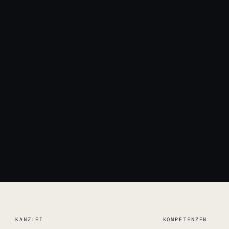
News & Blog
+49 931 66392
info@jun.lega
KANZLEI
KOMPETENZEN