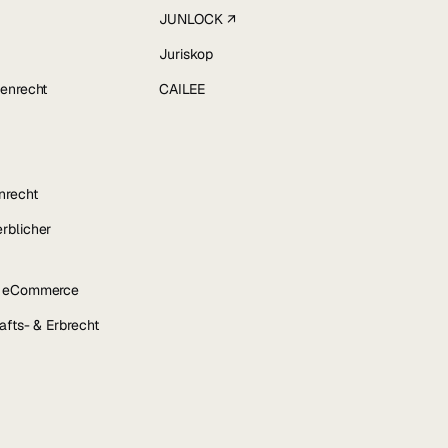
JUNLOCK ↗
Juriskop
enrecht
CAILEE
nrecht
rblicher
& eCommerce
afts- & Erbrecht