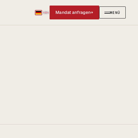
Mandat anfragen
→
MENÜ
SCHLIESSEN
✕
IERUNGEN
AKTUELLES & SOCIAL
Social Media
News & Blog
@anwalt_jun auf X
LinkedIn