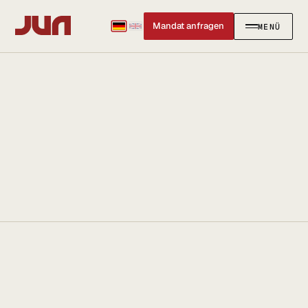
Mandat anfragen
MENÜ
SCHLIESSEN
✕
KANZLEI
Team
Kontakt
Ersteinschätzung buchen
Karriere
Standort & Anfahrt