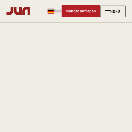
Mandat anfragen
MENÜ
SCHLIESSEN
✕
KANZLEI
Team
Kontakt
Ersteinschätzung buchen
Karriere
Standort & Anfahrt