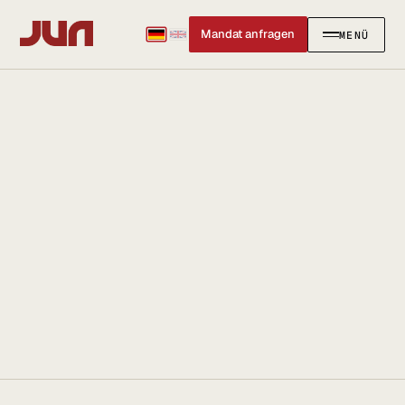
Mandat anfragen
MENÜ
SCHLIESSEN
KANZLEI
Team
Kontakt
Ersteinschätzung buchen
Karriere
Standort & Anfahrt