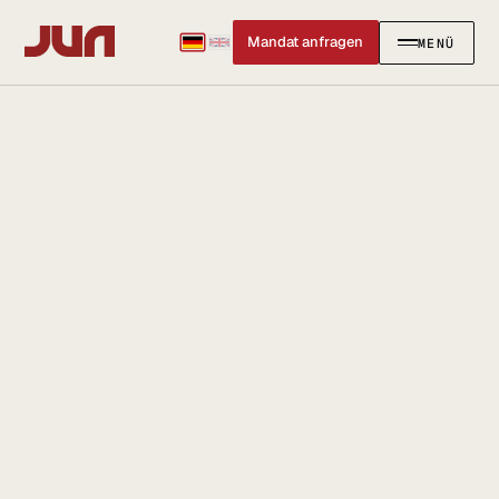
Mandat anfragen
MENÜ
SCHLIESSEN
✕
KANZLEI
Team
Kontakt
Ersteinschätzung buchen
Karriere
Standort & Anfahrt