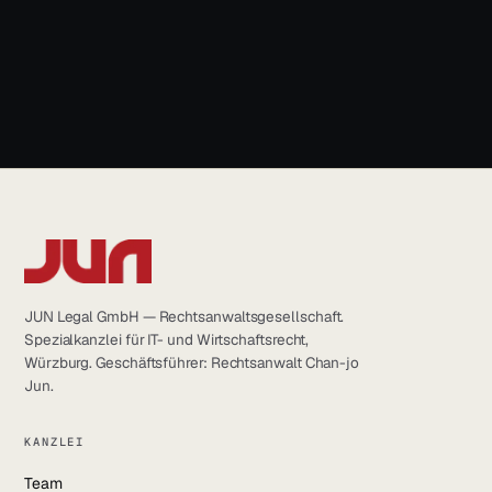
LinkedIn
YouTube
info@jun.legal
Instagram
Facebook
JUN Legal GmbH — Rechtsanwaltsgesellschaft.
Spezialkanzlei für IT- und Wirtschaftsrecht,
Würzburg. Geschäftsführer: Rechtsanwalt Chan-jo
Jun.
KANZLEI
Team