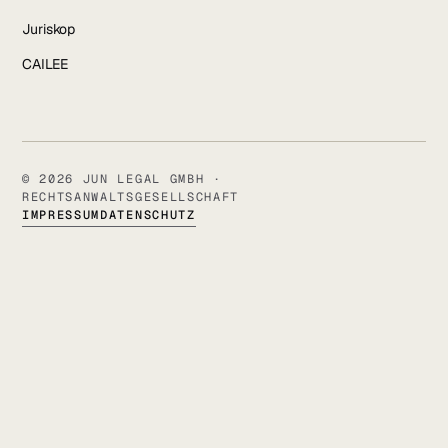
Juriskop
CAILEE
© 2026 JUN LEGAL GMBH ·
RECHTSANWALTSGESELLSCHAFT
IMPRESSUM
DATENSCHUTZ
SALVATORSTRASSE 21 · 97074 WÜRZBURG
+49 931 6639232 · INFO@JUN.LEGAL
IMPRESSUM
DAT