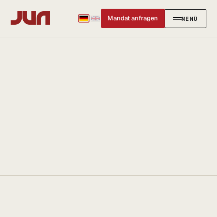
Mandat anfragen
MENÜ
SCHLIESSEN
✕
KANZLEI
Team
Kontakt
Ersteinschätzung buchen
Karriere
Standort & Anfahrt