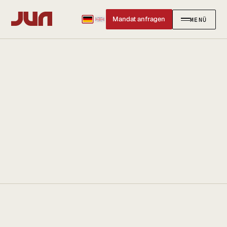
Mandat anfragen
MENÜ
SCHLIESSEN
✕
KANZLEI
Team
Kontakt
Ersteinschätzung buchen
Karriere
Standort & Anfahrt