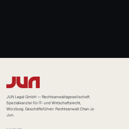
LinkedIn
+49 931 6639232
YouTube
Instagram
info@jun.legal
Facebook
JUN Legal GmbH — Rechtsanwaltsgesellschaft.
Spezialkanzlei für IT- und Wirtschaftsrecht,
Würzburg. Geschäftsführer: Rechtsanwalt Chan-jo
Jun.