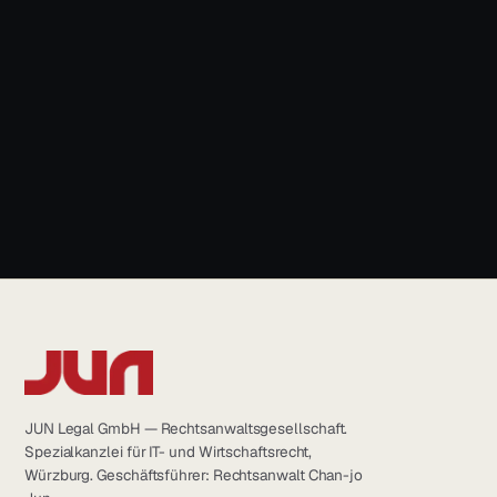
News & Blog
+49 931 6639232
info@jun.legal
JUN Legal GmbH — Rechtsanwaltsgesellschaft.
Spezialkanzlei für IT- und Wirtschaftsrecht,
Würzburg. Geschäftsführer: Rechtsanwalt Chan-jo