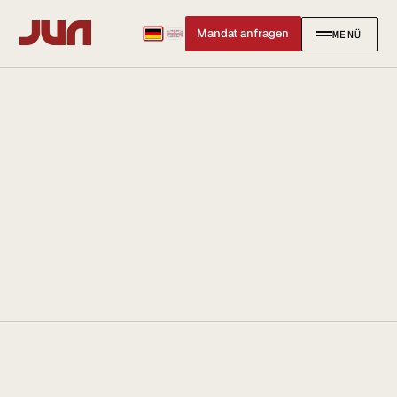
Mandat anfragen
MENÜ
SCHLIESSEN
✕
KANZLEI
Team
Kontakt
Ersteinschätzung buchen
Karriere
Standort & Anfahrt