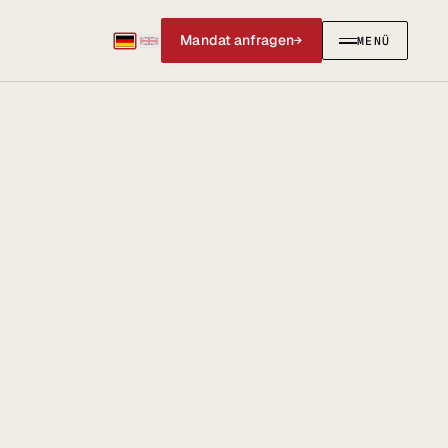
Mandat anfragen
→
MENÜ
SCHLIESSEN
✕
IERUNGEN
AKTUELLES & SOCIAL
Social Media
News & Blog
@anwalt_jun auf X
LinkedIn