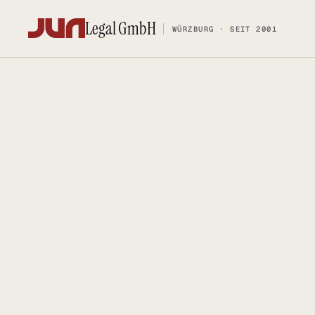
Legal GmbH
WÜRZBURG · SEIT 2001
Legal GmbH
WÜRZBURG · SEIT 2001
KANZLEI
KOMPETENZ
Team
FOSS-Comp
Kontakt
Social Med
Ersteinschätzung buchen
Urheberrec
Karriere
IT-Vertrags