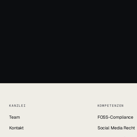
+49 931 66392
info@jun.lega
KANZLEI
KOMPETENZEN
Team
FOSS-Compliance
Kontakt
Social Media Recht