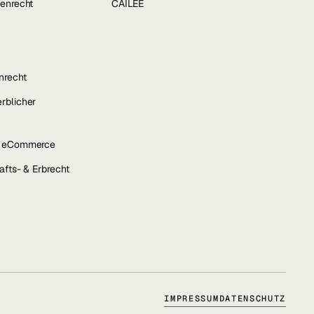
enrecht
CAILEE
nrecht
rblicher
& eCommerce
afts- & Erbrecht
IMPRESSUM
DATENSCHUTZ