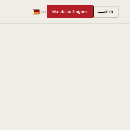
Mandat anfragen
→
MENÜ
SCHLIESSEN
✕
IERUNGEN
AKTUELLES & SOCIAL
Social Media
News & Blog
@anwalt_jun auf X
LinkedIn