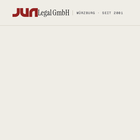
Legal GmbH
WÜRZBURG · SEIT 2001
Legal GmbH
WÜRZBURG · SEIT 2001
KANZLEI
KOMPETENZ
Team
FOSS-Comp
Kontakt
Social Med
Ersteinschätzung buchen
Urheberrec
Karriere
IT-Vertrags