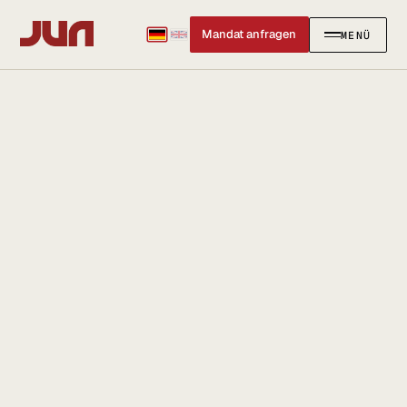
Mandat anfragen
MENÜ
SCHLIESSEN
✕
KANZLEI
Team
Kontakt
Ersteinschätzung buchen
Karriere
Standort & Anfahrt