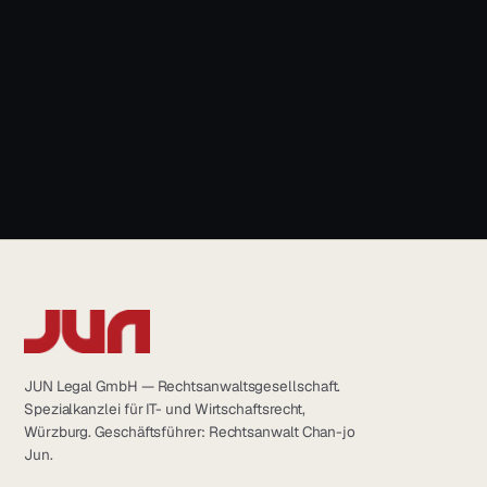
+49 931 6639232
info@jun.legal
JUN Legal GmbH — Rechtsanwaltsgesellschaft.
Spezialkanzlei für IT- und Wirtschaftsrecht,
Würzburg. Geschäftsführer: Rechtsanwalt Chan-jo
Jun.