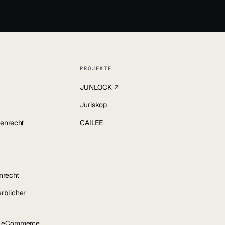
PROJEKTE
JUNLOCK ↗
Juriskop
enrecht
CAILEE
nrecht
rblicher
& eCommerce