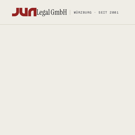
Legal GmbH
WÜRZBURG · SEIT 2001
Legal GmbH
WÜRZBURG · SEIT 2001
KANZLEI
KOMPETENZ
Team
FOSS-Comp
Kontakt
Social Med
Ersteinschätzung buchen
Urheberrec
Karriere
IT-Vertrags