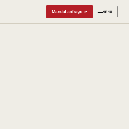
Mandat anfragen
→
MENÜ
SCHLIESSEN ✕
IERUNGEN
AKTUELLES & SOCIAL
Social Media
News & Blog
@anwalt_jun auf X
LinkedIn